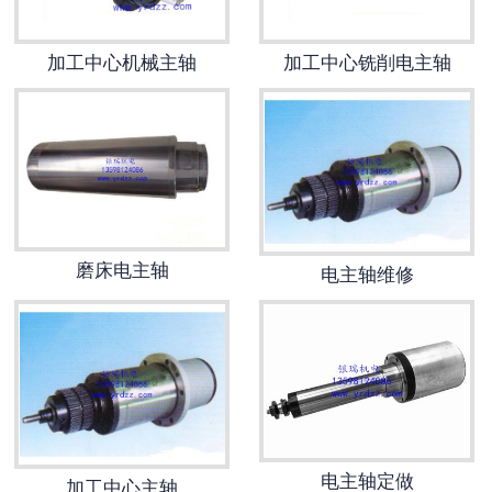
加工中心机械主轴
加工中心铣削电主轴
磨床电主轴
电主轴维修
电主轴定做
加工中心主轴