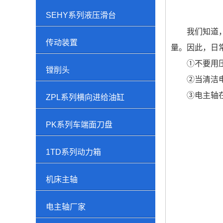
SEHY系列液压滑台
我们知道
传动装置
量。因此，日
①不要用
镗削头
②当清洁
③电主轴
ZPL系列横向进给油缸
PK系列车端面刀盘
1TD系列动力箱
机床主轴
电主轴厂家