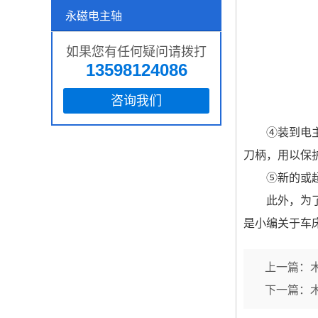
永磁电主轴
如果您有任何疑问请拨打
13598124086
咨询我们
④装到电
刀柄，用以保
⑤新的或
此外，为
是小编关于车
上一篇：
下一篇：