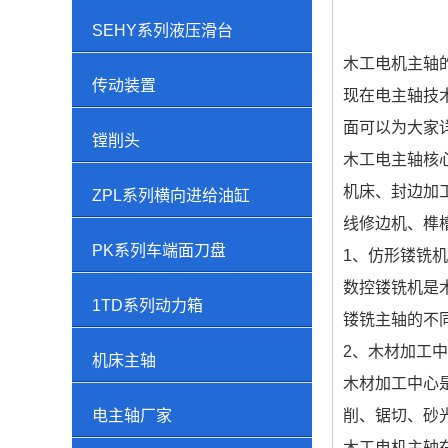
SEHY系列液压滑台
木工电机主轴
传动装置
现在电主轴技
面可以为大家
镗削头
木工电主轴核
机床、封边加
ZPL系列横向进给油缸
线修边机、榫
PK系列车端面刀盘
1、仿形镂铣
数控镂铣机是
1TD系列动力箱
镂铣主轴的不
2、木材加工
机床主轴
木材加工中心
电主轴厂家
削、锯切、砂
木工电机主轴