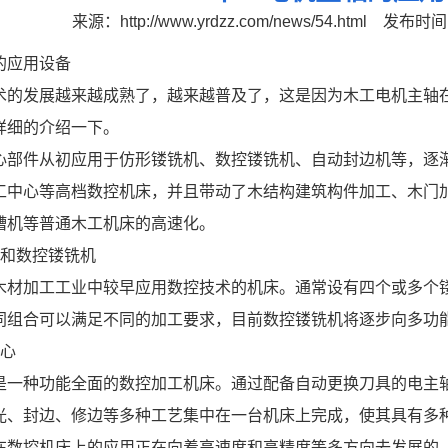
来源：
http://www.yrdzz.com/news/54.html
发布时间：2
的应用设备
术的发展越来越成熟了，越来越普及了，这是因为木工电机主轴
详细的介绍一下。
心部件从初应用于仿形镂铣机、数控镂铣机、自动封边机等，逐
工中心等高档数控机床，并且带动了木结构建筑构件加工、木门
槽机等普通木工机床的高速化。
机和数控镂铣机
木材加工工业中较早应用数控技术的机床。通常设有四个或多个
同组合可以满足不同的加工要求，目前数控镂铣机将逐步向多功
中心
是一种功能全面的数控加工机床。通过配备自动更换刀具的电主
光、封边、修边等多种工艺集中在一台机床上完成，使其具有多
在数控机床上的应用正在向着高速度和高精度等多方向去发展的