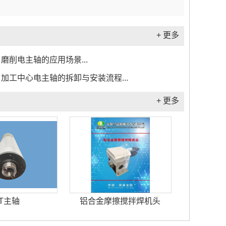
+ 更多
磨削电主轴的应用场景...
加工中心电主轴的拆卸与安装流程...
+ 更多
T主轴
铝合金摩擦搅拌焊机头