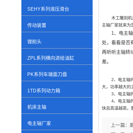
SEHY系列液压滑台
木工雕刻机是电
主轴厂家就来为
传动装置
1、电主轴的
镗削头
处，看看是否
再听听主轴转
ZPL系列横向进给油缸
差。
PK系列车端面刀盘
2、电主轴的力
大，功率越大的
1TD系列动力箱
3、电主轴的运
4、电主轴的损
机床主轴
快且高温越高，
电主轴厂家
上一篇：