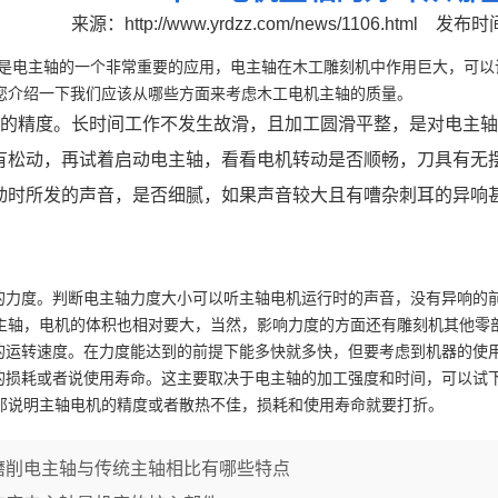
来源：
http://www.yrdzz.com/news/1106.html
发布时间：
主轴的一个非常重要的应用，电主轴在木工雕刻机中作用巨大，可以说
您介绍一下我们应该从哪些方面来考虑木工电机主轴的质量。
精度。长时间工作不发生故滑，且加工圆滑平整，是对电主轴
有松动，再试着启动电主轴，看看电机转动是否顺畅，刀具有无
动时所发的声音，是否细腻，如果声音较大且有嘈杂刺耳的异响
度。判断电主轴力度大小可以听主轴电机运行时的声音，没有异响的前
主轴，电机的体积也相对要大，当然，影响力度的方面还有雕刻机其他零
转速度。在力度能达到的前提下能多快就多快，但要考虑到机器的使用
耗或者说使用寿命。这主要取决于电主轴的加工强度和时间，可以试下
那说明主轴电机的精度或者散热不佳，损耗和使用寿命就要打折。
磨削电主轴与传统主轴相比有哪些特点