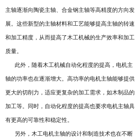
主轴逐渐向陶瓷主轴、合金钢主轴等高精度的方向发
展。这些新型的主轴材料和工艺能够提高主轴的转速
和加工精度，从而提高了木工机械的生产效率和加工
质量。
此外，随着木工机械自动化程度的提高，电机主
轴的功率也在逐渐增大。高功率的电机主轴能够提供
更大的切削力，适应更复杂的加工需求，如木制品的
加工等。同时，自动化程度的提高也要求电机主轴具
有更高的可靠性和稳定性。
另外，木工电机主轴的设计和制造技术也在不断