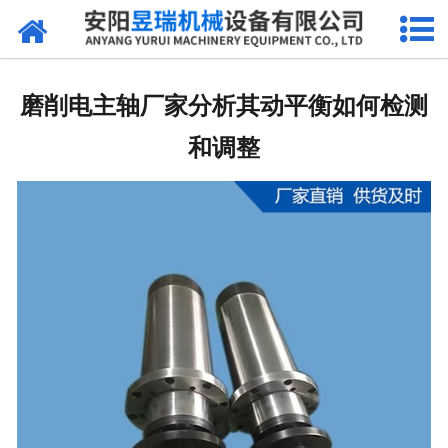
网站首页
产品中心
磨削电主轴厂家分析其动平衡如何检测
新闻中心
和调整
厂区环境
公司概况
联系我们