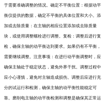
于需要准确调整的情况。确定不平衡位置：根据动平
衡仪提供的数据，确定不平衡的具体位置和大小。添
加或去除质量：在主轴的相应位置添加或去除质量
块，或使用调整螺栓进行调整。复检：调整后进行复
检，确保主轴的动平衡达到要求。如果仍有不平衡，
需要继续调整。注意事项：在进行动平衡调整时，应
确保主轴处于稳定状态，避免外界干扰。调整过程中
应小心谨慎，避免对主轴造成损伤。调整后应进行充
分的试运行和检测，确保主轴的动平衡性能稳定可
靠。磨削电主轴的动平衡检测和调整是确保其正常运