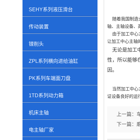
SEHY系列液压滑台
随着我国制造业
轴、主轴设备、
传动装置
由于加工中心主
让加工中心主轴
镗削头
无论是加工中
性，所以能够
ZPL系列横向进给油缸
因。
PK系列车端面刀盘
当然加工中心主
1TD系列动力箱
证设备良好的运
机床主轴
上一篇：
下一篇：
电主轴厂家