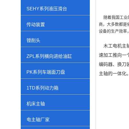
SEHY系列液压滑台
随着我国工业的
商，大多数都是
传动装置
设备的生产效率
镗削头
木工电机主轴
速加工推向一
ZPL系列横向进给油缸
编码器、换刀
PK系列车端面刀盘
主轴的一体化
1TD系列动力箱
机床主轴
电主轴厂家