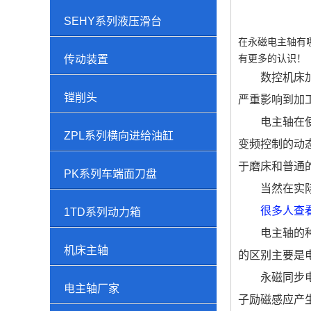
SEHY系列液压滑台
在永磁电主轴有
有更多的认识！
传动装置
数控机床
镗削头
严重影响到加
电主轴在
ZPL系列横向进给油缸
变频控制的动
于磨床和普通
PK系列车端面刀盘
当然在实
很多人查
1TD系列动力箱
电主轴的
机床主轴
的区别主要是
永磁同步
电主轴厂家
子励磁感应产