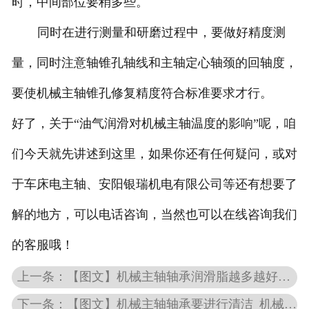
时，中间部位要稍多些。
同时在进行测量和研磨过程中，要做好精度测
量，同时注意轴锥孔轴线和主轴定心轴颈的回轴度，
要使机械主轴锥孔修复精度符合标准要求才行。
好了，关于“油气润滑对机械主轴温度的影响”呢，咱
们今天就先讲述到这里，如果你还有任何疑问，或对
于车床电主轴、安阳银瑞机电有限公司等还有想要了
解的地方，可以电话咨询，当然也可以在线咨询我们
的客服哦！
上一条：【图文】机械主轴轴承润滑脂越多越好吗_过盈量大小对机械主轴的影响
下一条：【图文】机械主轴轴承要进行清洁_机械主轴轴承如何清洗