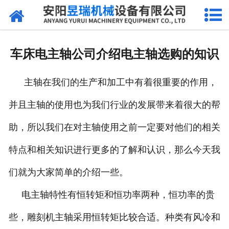
网站首页
产品中心
车床电主轴公司介绍电主轴选购的知识
新闻中心
主轴在我们的生产和加工中有着很重要的作用，
厂区环境
并且主轴的使用也为我们行业的发展带来着很大的帮
公司概况
助，所以我们在对主轴使用之前一定要对他们的相关
联系我们
特点和相关知识进行更多的了解和认识，那么今天我
们就为大家简单的介绍一些。
电主轴特性有恒转矩和恒功率两种，恒功率的贵
些，雕刻机主轴采用恒转矩比较合适。种类有风冷和