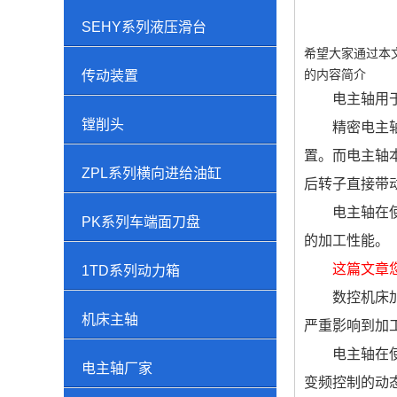
SEHY系列液压滑台
希望大家通过本
的内容简介
传动装置
电主轴用
镗削头
精密电主
置。而电主轴
ZPL系列横向进给油缸
后转子直接带
电主轴在
PK系列车端面刀盘
的加工性能。
这篇文章
1TD系列动力箱
数控机床
机床主轴
严重影响到加
电主轴在
电主轴厂家
变频控制的动