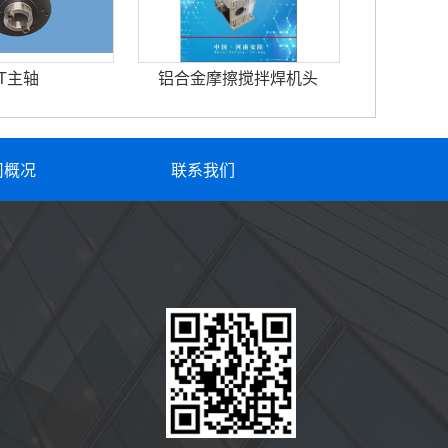
T主轴
铝合金摩擦搅拌焊机头
司概况
联系我们