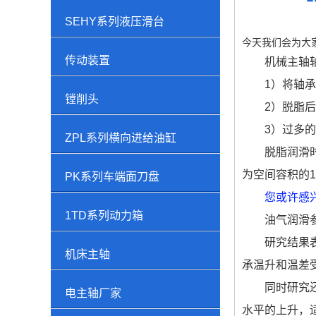
SEHY系列液压滑台
今天我们会为大
传动装置
机械主轴
1）将轴
镗削头
2）脱脂
3）过多
ZPL系列横向进给油缸
脱脂润滑
为空间容积的
PK系列车端面刀盘
您或许感
1TD系列动力箱
油气润滑
研究结果
机床主轴
承温升和温差
同时研究
电主轴厂家
水平的上升，适