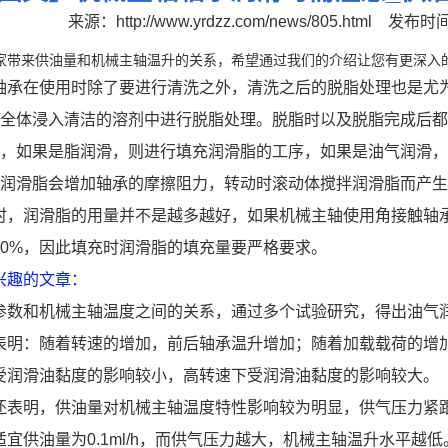
来源：
http://www.yrdzz.com/news/805.html
发布时间：
家带来供油量和机械主轴温升的关系，希望通过我们的介绍让您有更深入
轴承在使用时除了要进行清洗之外，清洗之后的脱脂处理也是尤
承全体浸入清洁的溶剂中进行脱脂处理。脱脂时以及脱脂完成后
后，如果是脂润滑，则进行填充润滑脂的工序，如果是油气润滑
的润滑脂会增加轴承的摩擦阻力，转动时滚动体搅拌润滑脂而产
时，润滑脂的用量并不是越多越好，如果机械主轴使用角接触轴承
10%，因此填充时润滑脂的填充量要严格要求。
兴趣的文章：
参数和机械主轴温度之间的关系，通过多个试验研究，得出油气
表明：随着转速的增加，前后轴承温升增加；随着加载载荷的增
受润滑油黏度的影响较小，高转速下受润滑油黏度的影响较大。
还表明，供油量对机械主轴温度特性影响较为明显，供气压力紧
宜供油量为0.1ml/h，而供气压力越大，机械主轴温升水平越低