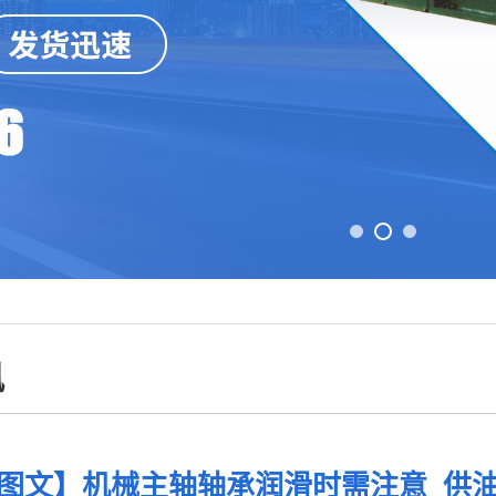
讯
图文】机械主轴轴承润滑时需注意_供