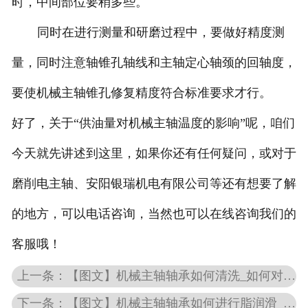
时，中间部位要稍多些。
同时在进行测量和研磨过程中，要做好精度测
量，同时注意轴锥孔轴线和主轴定心轴颈的回轴度，
要使机械主轴锥孔修复精度符合标准要求才行。
好了，关于“供油量对机械主轴温度的影响”呢，咱们
今天就先讲述到这里，如果你还有任何疑问，或对于
磨削电主轴、安阳银瑞机电有限公司等还有想要了解
的地方，可以电话咨询，当然也可以在线咨询我们的
客服哦！
上一条：【图文】机械主轴轴承如何清洗_如何对机械主轴锥孔精度进行修复
下一条：【图文】机械主轴轴承如何进行脂润滑_研磨修复机械主轴锥孔精度的方法