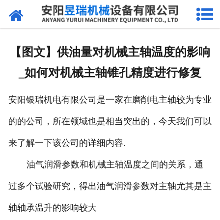
网站首页
产品中心
【图文】供油量对机械主轴温度的影响
新闻中心
_如何对机械主轴锥孔精度进行修复
厂区环境
安阳银瑞机电有限公司是一家在磨削电主轴较为专业
公司概况
的的公司，所在领域也是相当突出的，今天我们可以
联系我们
来了解一下该公司的详细内容.
油气润滑参数和机械主轴温度之间的关系，通
过多个试验研究，得出油气润滑参数对主轴尤其是主
轴轴承温升的影响较大