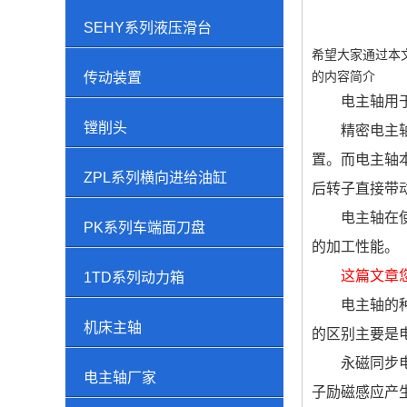
SEHY系列液压滑台
希望大家通过本
的内容简介
传动装置
电主轴用
镗削头
精密电主
置。而电主轴
ZPL系列横向进给油缸
后转子直接带
电主轴在
PK系列车端面刀盘
的加工性能。
这篇文章
1TD系列动力箱
电主轴的
机床主轴
的区别主要是
永磁同步
电主轴厂家
子励磁感应产