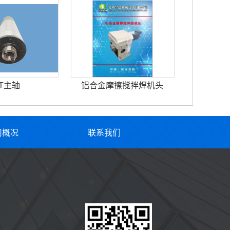
T主轴
铝合金摩擦搅拌焊机头
司概况
联系我们