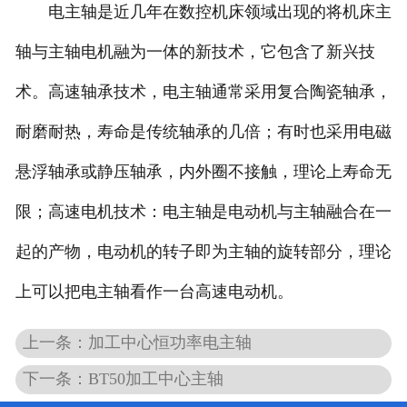
电主轴是近几年在数控机床领域出现的将机床主
轴与主轴电机融为一体的新技术，它包含了新兴技
术。高速轴承技术，电主轴通常采用复合陶瓷轴承，
耐磨耐热，寿命是传统轴承的几倍；有时也采用电磁
悬浮轴承或静压轴承，内外圈不接触，理论上寿命无
限；高速电机技术：电主轴是电动机与主轴融合在一
起的产物，电动机的转子即为主轴的旋转部分，理论
上可以把电主轴看作一台高速电动机。
上一条：加工中心恒功率电主轴
下一条：BT50加工中心主轴