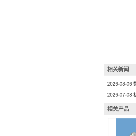
相关新闻
2026-08-06
2026-07-08
相关产品