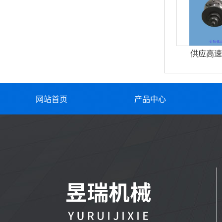
供应高速
网站首页
产品中心