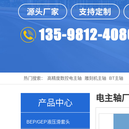
热门搜索：
高精度数控电主轴
雕刻机主轴
BT主轴
电主轴
产品中心
BEP/GEP液压滑套头