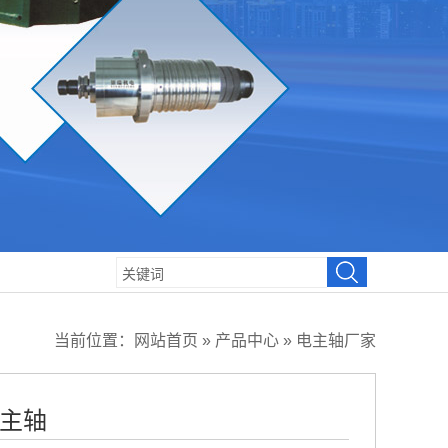
当前位置：
网站首页
»
产品中心
»
电主轴厂家
主轴