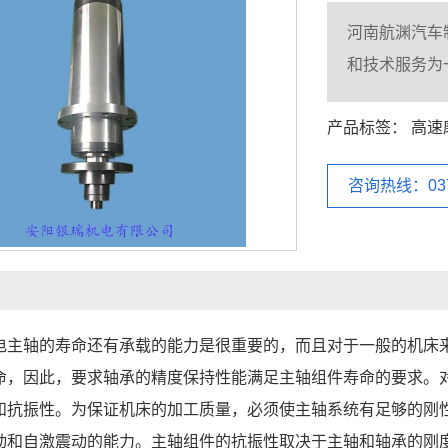
河南航渊汽车
和技术服务为
产品标签：
高速
咨询热线：0372
电主轴的寿命还有承载的能力是很重要的，而且对于一般的机床
命，因此，要求轴承的精度保持性能满足主轴组件寿命的要求。对于
和抗振性。为保证机床的加工质量，必须使主轴系统有足够的刚
动和自激震动的能力。主轴组件的抗振性取决于主轴和轴承的刚