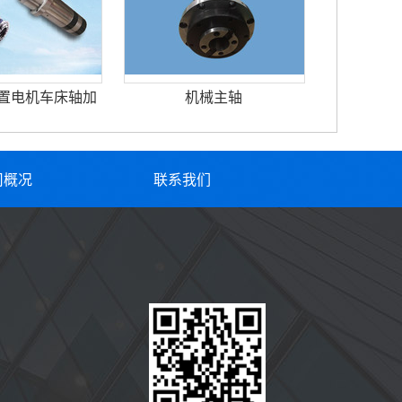
置电机车床轴加
机械主轴
司概况
联系我们