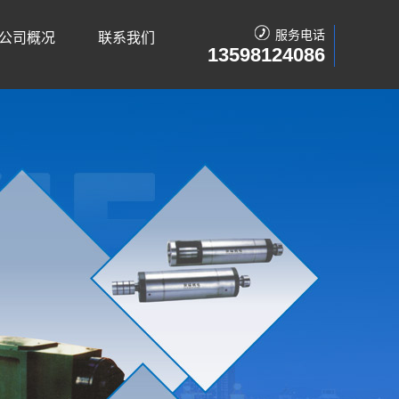
服务电话
公司概况
联系我们
13598124086