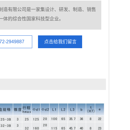
制造有限公司是一家集设计、研发、制造、销售
一体的综合性国家科技型企业。
-2949887
点击给我们留言