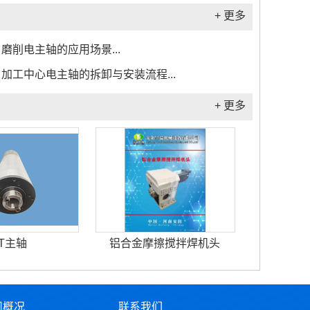
+ 更多
磨削电主轴的应用场景...
加工中心电主轴的拆卸与安装流程...
+ 更多
T主轴
铝合金摩擦搅拌焊机头
司概况
联系我们