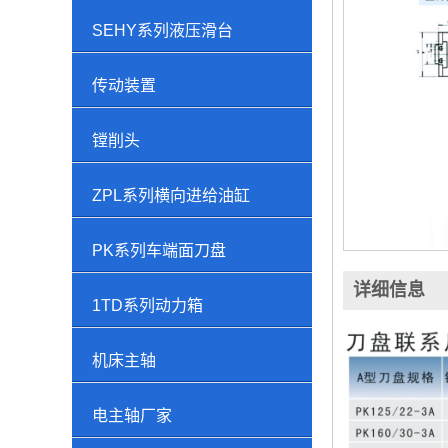
SEHY系列液压滑台
传动装置
镗削头
ZPL系列横向进给油缸
PK系列车端面刀盘
详细信息
1TD系列动力箱
机床主轴
电主轴厂家