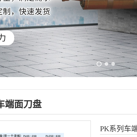
车端面刀盘
PK系列车