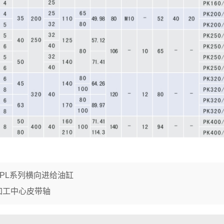
1
2
3
ZPL系列横向进给油缸
加工中心皮带轴