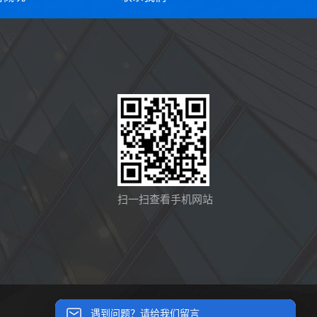
扫一扫查看手机网站
遇到问题？请给我们留言