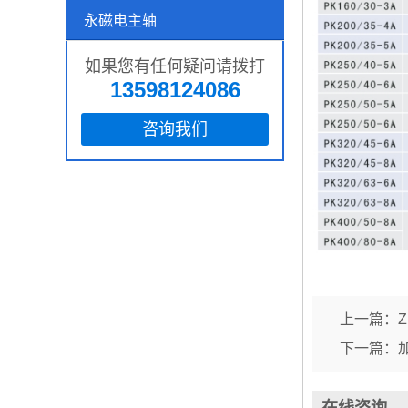
永磁电主轴
如果您有任何疑问请拨打
13598124086
咨询我们
上一篇：
下一篇：