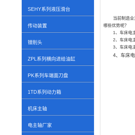
SEHY系列液压滑台
当前制造业对精
哪些优势呢？
传动装置
1、车床电主轴
2、车床电主轴
镗削头
3、车床电主轴
4、车床电主
ZPL系列横向进给油缸
PK系列车端面刀盘
1TD系列动力箱
机床主轴
电主轴厂家