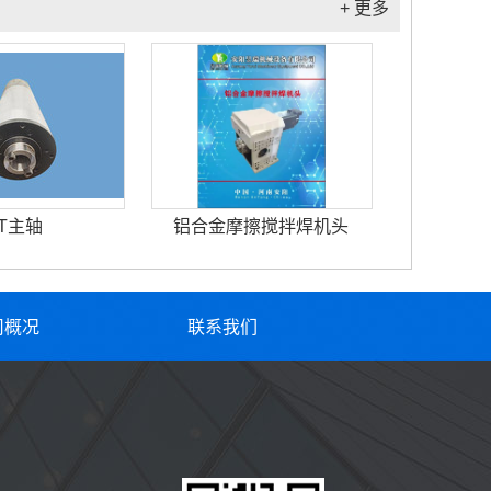
+ 更多
T主轴
铝合金摩擦搅拌焊机头
司概况
联系我们