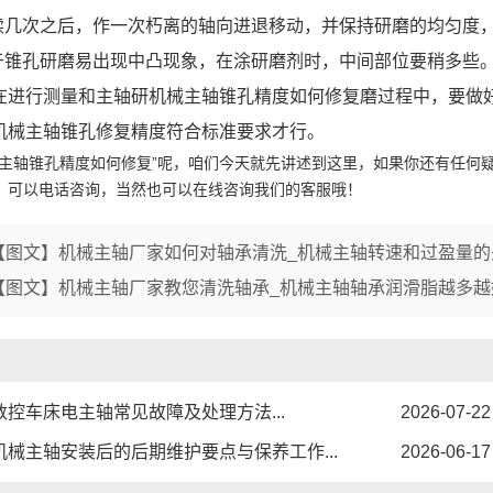
1
2
3
几次之后，作一次朽离的轴向进退移动，并保持研磨的均匀度
锥孔研磨易出现中凸现象，在涂研磨剂时，中间部位要稍多些
行测量和主轴研机械主轴锥孔精度如何修复磨过程中，要做好
机械主轴锥孔修复精度符合标准要求才行。
械主轴锥孔精度如何修复”呢，咱们今天就先讲述到这里，如果你还有任何
，可以电话咨询，当然也可以在线咨询我们的客服哦！
【图文】机械主轴厂家如何对轴承清洗_机械主轴转速和过盈量的
【图文】机械主轴厂家教您清洗轴承_机械主轴轴承润滑脂越多越
数控车床电主轴常见故障及处理方法...
2026-07-22
机械主轴安装后的后期维护要点与保养工作...
2026-06-17