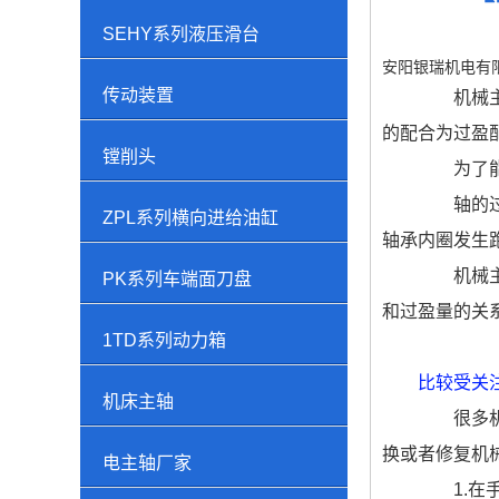
SEHY系列液压滑台
安阳银瑞机电有
传动装置
机械主轴
的配合为过盈
镗削头
为了能够
轴的过盈
ZPL系列横向进给油缸
轴承内圈发生
机械主轴
PK系列车端面刀盘
和过盈量的关
1TD系列动力箱
比较受关
机床主轴
很多机械
换或者修复机
电主轴厂家
1.在手