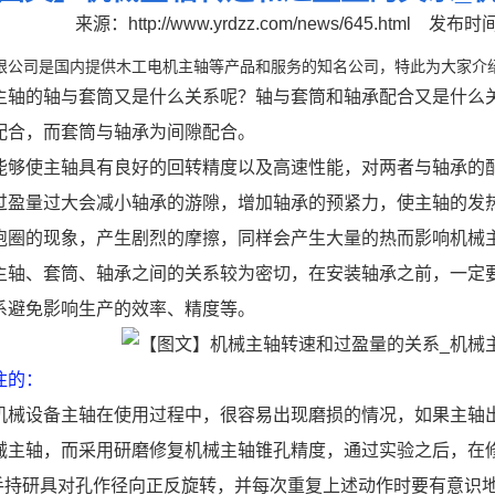
来源：
http://www.yrdzz.com/news/645.html
发布时间：
限公司是国内提供木工电机主轴等产品和服务的知名公司，特此为大家介绍
的轴与套筒又是什么关系呢？轴与套筒和轴承配合又是什么关
配合，而套筒与轴承为间隙配合。
使主轴具有良好的回转精度以及高速性能，对两者与轴承的配
量过大会减小轴承的游隙，增加轴承的预紧力，使主轴的发热
跑圈的现象，产生剧烈的摩擦，同样会产生大量的热而影响机械
、套筒、轴承之间的关系较为密切，在安装轴承之前，一定要
系避免影响生产的效率、精度等。
注的
：
设备主轴在使用过程中，很容易出现磨损的情况，如果主轴出
械主轴，而采用研磨修复机械主轴锥孔精度，通过实验之后，在
持研具对孔作径向正反旋转，并每次重复上述动作时要有意识