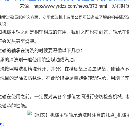
来源：
http://www.yrdzz.com/news/873.html
发布时间：
速受过盈量影响这方面，安阳银瑞机电有限公司所知道或了解的相关情况
认识！
械主轴之间是相辅相成的作用，我们之前也提到过，轴承在使
下会发热甚至烧毁。
的轴承在清洗的时候要遵循以下几点：
的清洗剂一般使用航空煤油或汽油。
按照粗洗和精洗分开，并分别在槽底垫上金属隔垫，使轴承不
目的是除去防锈油，在此阶段要尽量避免转动轴承，用刷子等
在使用之前，一定要对其各个部位之间进行密切检查机械，机
及轴承的性能。
欢：