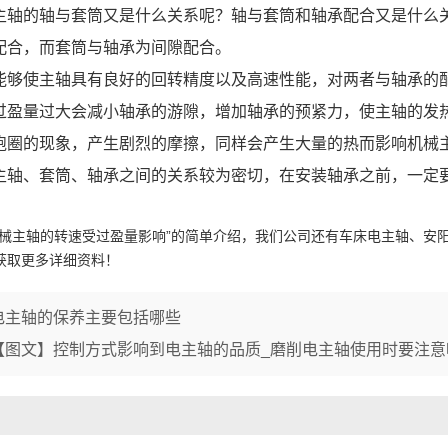
1
2
3
的轴与套筒又是什么关系呢？轴与套筒和轴承配合又是什么关
配合，而套筒与轴承为间隙配合。
使主轴具有良好的回转精度以及高速性能，对两者与轴承的配
量过大会减小轴承的游隙，增加轴承的预紧力，使主轴的发热
跑圈的现象，产生剧烈的摩擦，同样会产生大量的热而影响机械
、套筒、轴承之间的关系较为密切，在安装轴承之前，一定要
机械主轴的转速受过盈量影响”的简单介绍，我们公司还有车床电主轴、安
获取更多详细资料！
电主轴的保养主要包括哪些
【图文】控制方式影响到电主轴的品质_磨削电主轴使用时要注意