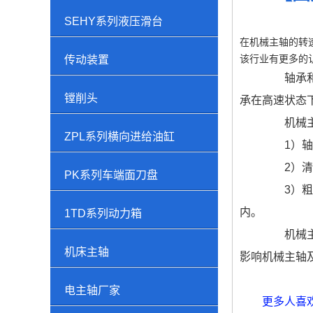
SEHY系列液压滑台
在机械主轴的转
该行业有更多的
传动装置
轴承和机
镗削头
承在高速状态
机械主轴
ZPL系列横向进给油缸
1）轴承
2）清洗
PK系列车端面刀盘
3）粗洗
内。
1TD系列动力箱
机械主轴
机床主轴
影响机械主轴
电主轴厂家
更多人喜