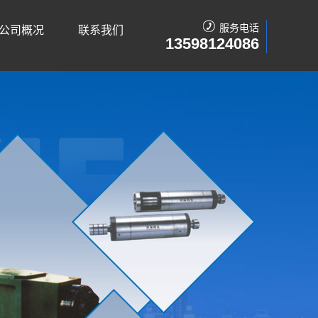
服务电话
公司概况
联系我们
13598124086