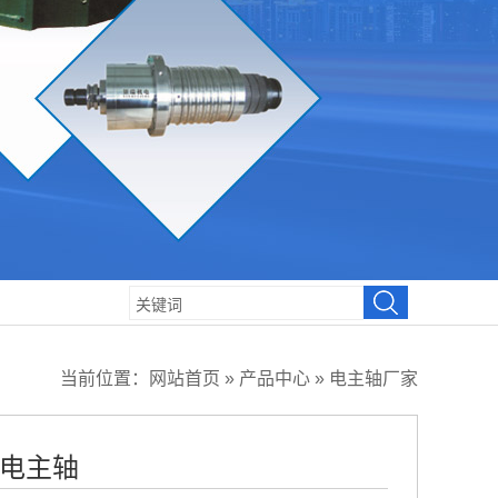
当前位置：
网站首页
»
产品中心
»
电主轴厂家
电主轴