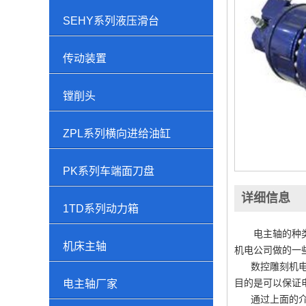
SEHY系列液压滑台
传动装置
镗削头
ZPL系列横向进给油缸
PK系列车端面刀盘
详细信息
1TD系列动力箱
电主轴的种类有
机床主轴
机电公司做的一
数控雕刻机电主
目的是可以保证
电主轴厂家
通过上面的介绍