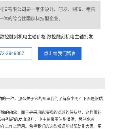
制造有限公司是一家集设计、研发、制造、销售
一体的综合性国家科技型企业。
数控雕刻机电主轴价格
数控雕刻机电主轴批发
-2949887
点击给我们留言
的一种，那么关于它的知识我们了解多少呢？下面是银瑞
触的轴承，而且是采用的精密的钢球的保持器，这样做的
旋转引起的发热温升，电主轴采用油脂润滑，强制水冷。
在工作上运用。希望我们的这些知识能够帮助到大家。更