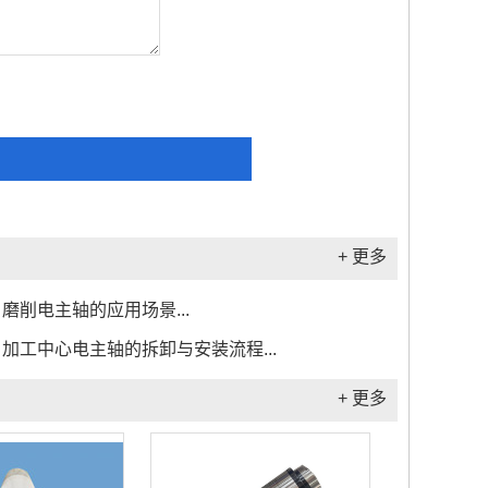
+ 更多
磨削电主轴的应用场景...
加工中心电主轴的拆卸与安装流程...
+ 更多