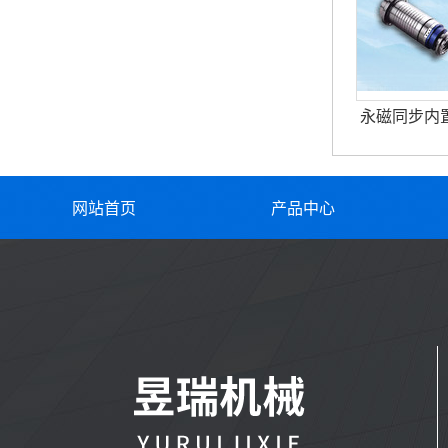
永磁同步内
网站首页
产品中心