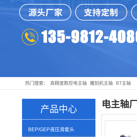
热门搜索：
高精度数控电主轴
雕刻机主轴
BT主轴
电主轴
产品中心
BEP/GEP液压滑套头